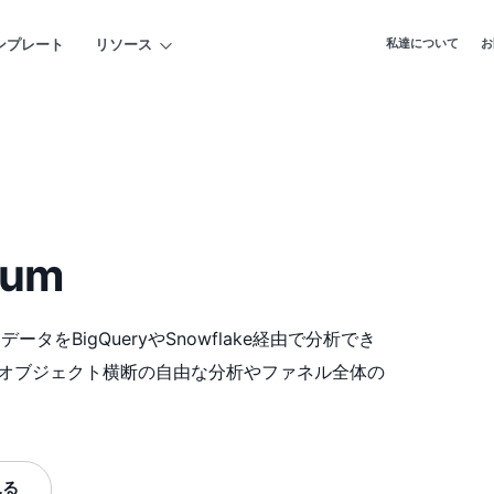
私達について
お
ンプレート
リソース
tum
ータをBigQueryやSnowflake経由で分析でき
い、オブジェクト横断の自由な分析やファネル全体の
見る