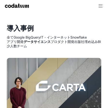
導入事例
全て
Google BigQuery
IT・インターネット
Snowflake
アプリ開発
データサイエンス
プロダクト開発
出版社
埋め込みBI
少人数チーム