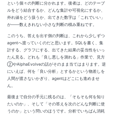
という個々の判断に分かれます。後者は、どのテーブ
ルをどう結合するか、どんな集計や可視化にするか、
外れ値をどう扱うか、出てきた数字は「これでいい」
か――数えきれない小さな判断の積み重ねです。
このうち、答えを出す側の判断は、これから少しずつ
agentへ渡っていくのだと思います。SQLを書く、集
計する、グラフにする、出てきた結果の妥当性をいっ
たん見る。どれも「良し悪しを測れる」作業で、見方
②やAlphaEvolveの話がそのまま当てはまります。逆
にいえば、何を「良い分析」とするかという物差しを
人間が渡さないかぎり、agentはどこにも進めませ
ん。
最後まで自分の手元に残るのは、「そもそも何を知り
たいのか」、そして「その答えを次のどんな判断に使
うのか」という問いのほうです。分析でいちばん消耗