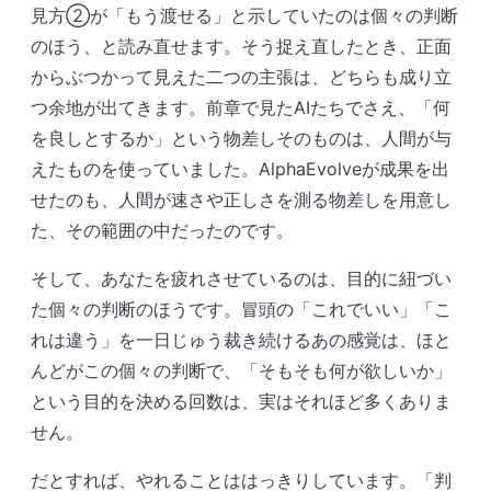
見方②が「もう渡せる」と示していたのは個々の判断
のほう、と読み直せます。そう捉え直したとき、正面
からぶつかって見えた二つの主張は、どちらも成り立
つ余地が出てきます。前章で見たAIたちでさえ、「何
を良しとするか」という物差しそのものは、人間が与
えたものを使っていました。AlphaEvolveが成果を出
せたのも、人間が速さや正しさを測る物差しを用意し
た、その範囲の中だったのです。
そして、あなたを疲れさせているのは、目的に紐づい
た個々の判断のほうです。冒頭の「これでいい」「こ
れは違う」を一日じゅう裁き続けるあの感覚は、ほと
んどがこの個々の判断で、「そもそも何が欲しいか」
という目的を決める回数は、実はそれほど多くありま
せん。
だとすれば、やれることははっきりしています。「判