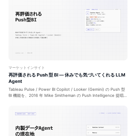
「どの層を固定し、どの層を生成するか」で読み解き、データ分析
でのアナロジーまで、どこまで生成すべきかの枠組みを示す。
マーケットインサイト
再評価される Push 型 BI — 休みでも気づいてくれる LLM
Agent
Tableau Pulse / Power BI Copilot / Looker (Gemini) の Push 型
BI 機能を、2016 年 Mike Smitheman の Push Intelligence 提唱ま
で遡って整理。コンセプトは 10 年前から完成済みで、動き出した
のは周辺の前提（Slack 遍在化 / LLM コスト下落 / 自然言語要約 /
双方向 followup）が揃ったからという構造を読み解きます。