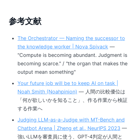
参考文献
The Orchestrator — Naming the successor to
the knowledge worker | Nova Spivack
—
"Compute is becoming abundant. Judgment is
becoming scarce." / "the organ that makes the
output mean something"
Your future job will be to keep AI on task |
Noah Smith (Noahpinion)
— 人間の比較優位は
「何が欲しいかを知ること」、作る作業から検証
する作業へ
Judging LLM-as-a-Judge with MT-Bench and
Chatbot Arena | Zheng et al., NeurIPS 2023
—
強いLLMを審査員に使う、GPT-4判定が人間と