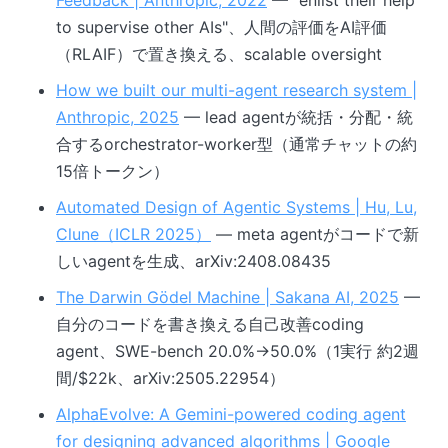
Feedback | Anthropic, 2022
— "enlist their help
to supervise other AIs"、人間の評価をAI評価
（RLAIF）で置き換える、scalable oversight
How we built our multi-agent research system |
Anthropic, 2025
— lead agentが統括・分配・統
合するorchestrator-worker型（通常チャットの約
15倍トークン）
Automated Design of Agentic Systems | Hu, Lu,
Clune（ICLR 2025）
— meta agentがコードで新
しいagentを生成、arXiv:2408.08435
The Darwin Gödel Machine | Sakana AI, 2025
—
自分のコードを書き換える自己改善coding
agent、SWE-bench 20.0%→50.0%（1実行 約2週
間/$22k、arXiv:2505.22954）
AlphaEvolve: A Gemini-powered coding agent
for designing advanced algorithms | Google