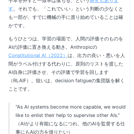
手本を外すと一致率は落ちる、という
研究もありま
す
。それでも、「これでいい」という判断の少なくと
も一部が、すでに機械の手に渡り始めていることは確
かです。
もうひとつは、学習の場面で、人間の評価そのものを
AIの評価に置き換える動き。Anthropicの
Constitutional AI（2022）
は、出力の良い・悪いを人
間がラベル付けする代わりに、原則のリストを渡した
AI自身に評価させ、その評価で学習を回します
（RLAIF）。狙いは、decision fatigueの集団版を解く
ことです。
"As AI systems become more capable, we would
like to enlist their help to supervise other AIs."
（AIがより有能になるにつれ、他のAIを監督する仕
事にもAIの力を借りたい）