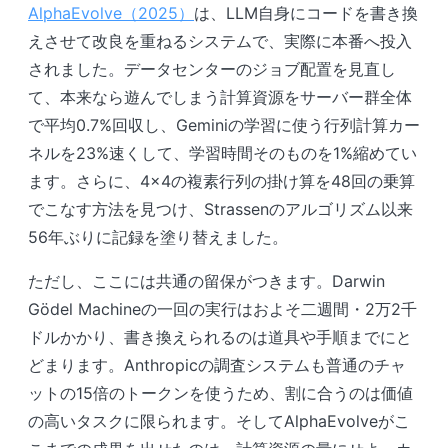
AlphaEvolve（2025）
は、LLM自身にコードを書き換
えさせて改良を重ねるシステムで、実際に本番へ投入
されました。データセンターのジョブ配置を見直し
て、本来なら遊んでしまう計算資源をサーバー群全体
で平均0.7%回収し、Geminiの学習に使う行列計算カー
ネルを23%速くして、学習時間そのものを1%縮めてい
ます。さらに、4×4の複素行列の掛け算を48回の乗算
でこなす方法を見つけ、Strassenのアルゴリズム以来
56年ぶりに記録を塗り替えました。
ただし、ここには共通の留保がつきます。Darwin
Gödel Machineの一回の実行はおよそ二週間・2万2千
ドルかかり、書き換えられるのは道具や手順までにと
どまります。Anthropicの調査システムも普通のチャ
ットの15倍のトークンを使うため、割に合うのは価値
の高いタスクに限られます。そしてAlphaEvolveがこ