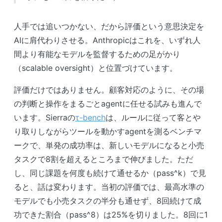
人手では追いつかない、だから評価という意思決定を
AIに肩代わりさせる。Anthropicはこれを、いずれ人
間より有能なモデルを監督するための足がかり
（scalable oversight）と位置づけています。
評価だけではありません。顧客対応のように、その場
の判断と操作をまるごとagentに任せる試みも進んで
います。Sierraの
τ-bench
は、ルールに従って客とや
り取りしながらツールを動かすagentを測るベンチマ
ークで、単発の成功率は、新しいモデルになると小売
タスクで8割を超えるところまで伸びました。ただ
し、同じ課題を何度も続けて通せるか（pass^k）で見
ると、話は変わります。当初の評価では、最高水準の
モデルでも小売タスクの半分も通せず、8回続けて成
功できた割合（pass^8）は25%を切りました。8回に1