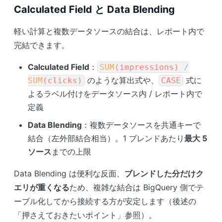
Calculated Field と Data Blending
軽い計算と複数データソースの結合は、レポート内で
完結できます。
Calculated Field
：
SUM
(impressions)
/
のような算出式や、
式に
SUM
(clicks)
CASE
よるラベル付けをデータソース内 / レポート内で
定義
Data Blending
：複数データソースを共通キーで
結合（左外部結合相当）。1 ブレンドあたり
最大 5
ソース
までの上限
Data Blending は便利な反面、
ブレンドした分だけク
エリが重くなる
ため、複雑な結合は BigQuery 側でテ
ーブル化してから接続する方が安定します（後述の
「押さえておきたいポイント」参照）。