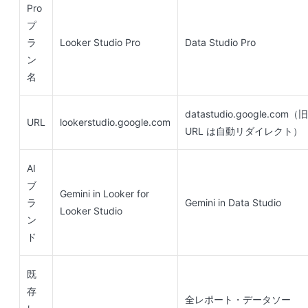
Pro
プ
ラ
Looker Studio Pro
Data Studio Pro
ン
名
datastudio.google.com（旧
URL
lookerstudio.google.com
URL は自動リダイレクト）
AI
ブ
Gemini in Looker for
ラ
Gemini in Data Studio
Looker Studio
ン
ド
既
存
全レポート・データソー