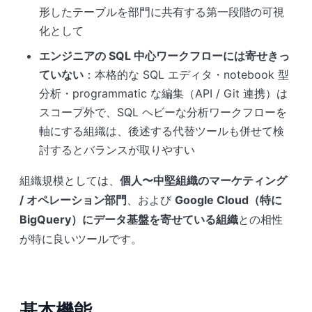
形したテーブルを部門に共有する第一段階の可視
化として
エンジニアの SQL 中心ワークフローには寄せきっ
ていない
：本格的な SQL エディタ・notebook 型
分析・programmatic な編集（API / Git 連携）は
スコープ外で、SQL ヘビーな分析ワークフローを
軸にする組織は、後述する代替ツールも併せて検
討するとバランスが取りやすい
組織規模としては、
個人〜中堅組織のマーケティング
/ オペレーション部門
、および
Google Cloud（特に
BigQuery）にデータ基盤を寄せている組織
との相性
が特に良いツールです。
基本機能