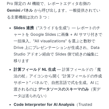
Pro 限定の AI 機能で、レポートエディタ右側の
Gemini パネル
から呼び出します。一般提供されてい
る主要機能は次の 3 つ：
Slides 連携
（"スライドを生成"）— レポートのチ
ャートを Google Slides に画像 + AI サマリ付きで
一括挿入。"All visualizations" を選ぶと数秒で
Drive 上にプレゼンテーションが生成され、Data
Studio アドオン経由で Slides 側で続きの編集に
移ります
計算フィールド NL 生成
— 計算フィールドの「魔
法の杖」アイコンから開く "計算フィールドの作成
サポート" パネルで、自然言語で式を生成。AI に
渡されるのは
データソースのスキーマのみ
（実デ
ータは送られない）
Code Interpreter for AI Analysis
（Trusted