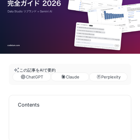
この記事をAIで要約
ChatGPT
Claude
Perplexity
Contents