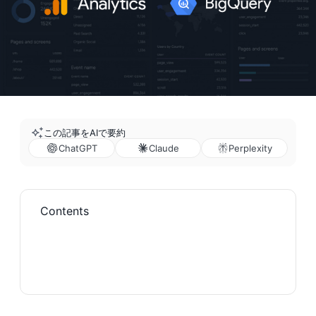
この記事をAIで要約
ChatGPT
Claude
Perplexity
Contents