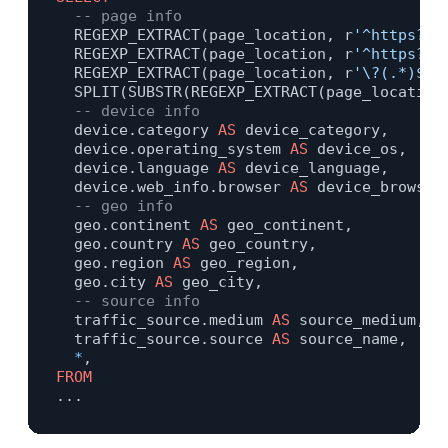
-- page info
  REGEXP_EXTRACT(page_location, r
'^https?:/
  REGEXP_EXTRACT(page_location, r
'^https?:/
  REGEXP_EXTRACT(page_location, r
'\?(.*)$'
)
  SPLIT(SUBSTR(REGEXP_EXTRACT(page_location
-- device info
  device.category 
AS
 device_category,

  device.operating_system 
AS
 device_os,

  device.language 
AS
 device_language,

  device.web_info.browser 
AS
 device_browser,
-- geo info
  geo.continent 
AS
 geo_continent,

  geo.country 
AS
 geo_country,

  geo.region 
AS
 geo_region,

  geo.city 
AS
 geo_city,

-- source info
  traffic_source.medium 
AS
 source_medium,

  traffic_source.source 
AS
 source_name,

*
FROM