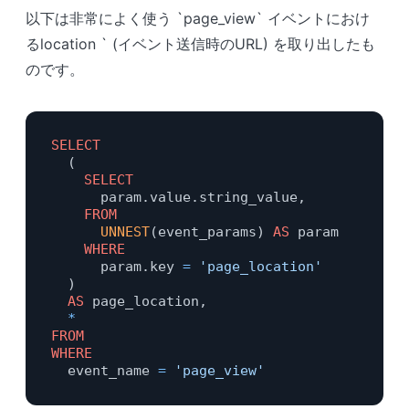
以下は非常によく使う `page_view` イベントにおけ
るlocation ` (イベント送信時のURL) を取り出したも
のです。
SELECT
  (

SELECT
      param.value.string_value,

FROM
UNNEST
(event_params) 
AS
 param

WHERE
      param.key 
=
'page_location'
  )

AS
 page_location,

*
FROM
WHERE
  event_name 
=
'page_view'