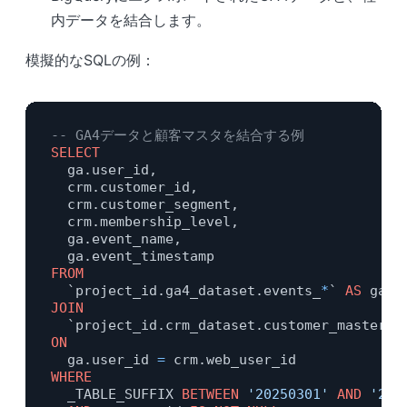
内データを結合します。
模擬的なSQLの例：
-- GA4データと顧客マスタを結合する例
SELECT
  ga.user_id,

  crm.customer_id,

  crm.customer_segment,

  crm.membership_level,

  ga.event_name,

FROM
  `project_id.ga4_dataset.events_
*
` 
AS
JOIN
  `project_id.crm_dataset.customer_master` 
ON
  ga.user_id 
=
WHERE
  _TABLE_SUFFIX 
BETWEEN
'20250301'
AND
'202