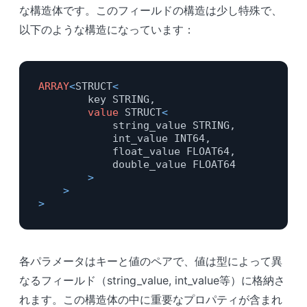
な構造体です。このフィールドの構造は少し特殊で、
以下のような構造になっています：
ARRAY
<
STRUCT
<
        key STRING,

value
 STRUCT
<
            string_value STRING,

            int_value INT64,

            float_value FLOAT64,

            double_value FLOAT64

>
>
>
各パラメータはキーと値のペアで、値は型によって異
なるフィールド（string_value, int_value等）に格納さ
れます。この構造体の中に重要なプロパティが含まれ