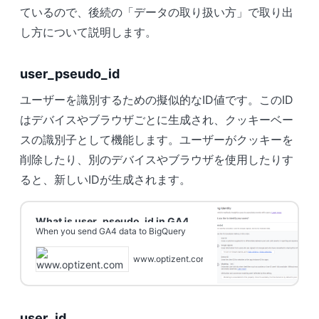
ているので、後続の「データの取り扱い方」で取り出
し方について説明します。
user_pseudo_id
ユーザーを識別するための擬似的なID値です。このID
はデバイスやブラウザごとに生成され、クッキーベー
スの識別子として機能します。ユーザーがクッキーを
削除したり、別のデバイスやブラウザを使用したりす
ると、新しいIDが生成されます。
What is user_pseudo_id in GA4
When you send GA4 data to BigQuery
BigQuery Export? - Optizent
then you will see two user id columns in
the table that’s created…
www.optizent.com
user_id