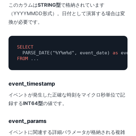
このカラムは
STRING型
で格納されています
（YYYYMMDD形式）。日付として演算する場合は変
換が必要です。
SELECT
  PARSE_DATE("%Y%m%d", event_date) 
as
FROM
 ...
event_timestamp
イベントが発生した正確な時刻をマイクロ秒単位で記
録する
INT64型
の値です。
event_params
イベントに関連する詳細パラメータが格納される複雑